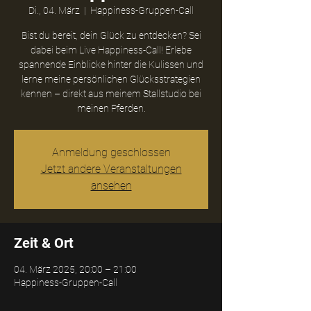
Di., 04. März
  |  
Happiness-Gruppen-Call
Bist du bereit, dein Glück zu entdecken? Sei
dabei beim Live Happiness-Call! Erlebe
spannende Einblicke hinter die Kulissen und
lerne meine persönlichen Glücksstrategien
kennen – direkt aus meinem Stallstudio bei
meinen Pferden.
Anmeldung geschlossen
Jetzt andere Veranstaltungen
ansehen
Zeit & Ort
04. März 2025, 20:00 – 21:00
Happiness-Gruppen-Call