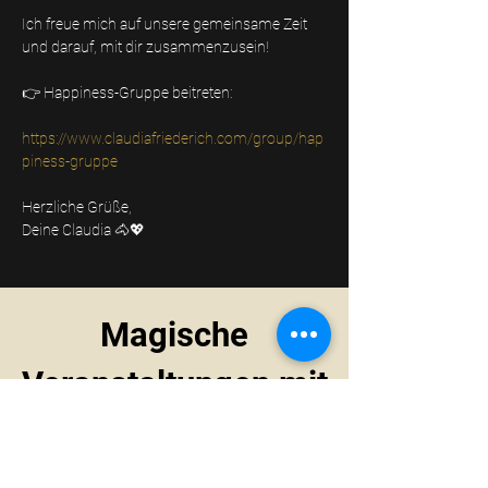
Ich freue mich auf unsere gemeinsame Zeit 
und darauf, mit dir zusammenzusein!
👉 Happiness-Gruppe beitreten:
https://www.claudiafriederich.com/group/hap
piness-gruppe
Herzliche Grüße,
Deine Claudia 🐴💖
Magische
Veranstaltungen mit
PS
Du planst ein Event für deine