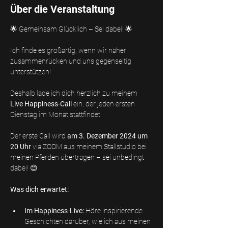
Über die Veranstaltung
🌟 Gemeinsam Glücklich – Sei dabei! 🌟
Ich finde es großartig, wenn wir näher 
zusammenrücken und uns gegenseitig 
unterstützen! 
Deshalb lade ich dich herzlich zu meinem 
Live Happiness-Call 
ein, der jeden ersten 
Dienstag im Monat stattfindet. 
Der erste Call wird 
am 3. Dezember 2024 um 
20 Uhr 
via ZOOM aus meinem Stallstudio bei 
meinen Pferden übertragen – sei unbedingt 
dabei! 😊
Was dich erwartet:
Im Happiness-Live: 
Höre inspirierende 
Geschichten darüber, wie ich aus meinen 