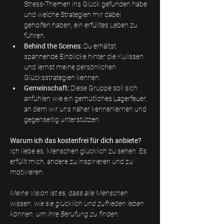
Stress-Themen ins Glück gefunden habe 
und welche Strategien mir dabei 
geholfen haben, ein erfülltes Leben zu 
führen.
Behind the Scenes:
 Du erhältst 
spannende Einblicke hinter die Kulissen 
und lernst meine persönlichen 
Glücksstrategien kennen.
Gemeinschaft:
 Diese Gruppe soll sich 
anfühlen wie ein gemütliches Lagerfeuer, 
an dem wir uns näher kennenlernen und 
gegenseitig unterstützen.
Warum ich das kostenfrei für dich anbiete?
Ich liebe es, Menschen glücklich zu sehen. Es 
erfüllt mich, andere zu inspirieren und zu 
motivieren. 
Meine Vision ist es, dass alle Menschen 
wissen, wie sie glücklich und zufrieden leben 
können, um ihre Berufung zu finden.