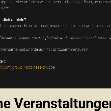
ruppe soll sich anfühlen wie ein gemütliches Lagerfeuer, an dem w
ützen.
r dich anbiete?
ich zu sehen. Es erfüllt mich, andere zu inspirieren und zu motivie
le Menschen wissen, wie sie glücklich und zufrieden leben können, 
emeinsame Zeit und darauf, mit dir zusammenzusein!
ten:
rich.com/group/happiness-gruppe
e Veranstaltunge