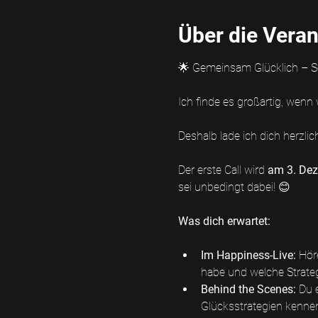
Über die Veran
🌟 Gemeinsam Glücklich – Se
Ich finde es großartig, wen
Deshalb lade ich dich herzli
Der erste Call wird 
am 3. Dez
sei unbedingt dabei! 😊
Was dich erwartet:
Im Happiness-Live: 
Hör
habe und welche Strategi
Behind the Scenes:
 Du 
Glücksstrategien kenne