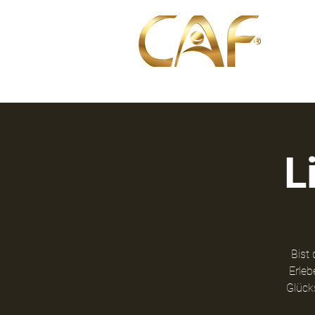
Über u
L
Bist 
Erleb
Glück