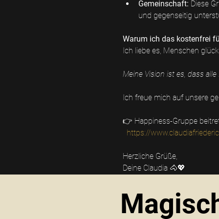
Gemeinschaft:
 Diese G
und gegenseitig unterst
Warum ich das kostenfrei fü
Ich liebe es, Menschen glückl
Meine Vision ist es, dass al
Ich freue mich auf unsere g
👉 Happiness-Gruppe beitre
https://www.claudiafriede
Herzliche Grüße,
Deine Claudia 🐴💖
Magisch