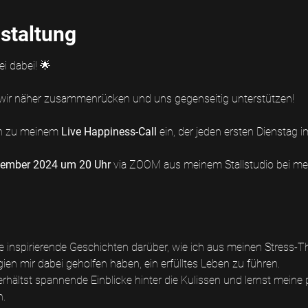
staltung
i dabei! 🌟
n wir näher zusammenrücken und uns gegenseitig unterstützen! 
ch zu meinem 
Live Happiness-Call 
ein, der jeden ersten Dienstag i
ember 2024 um 20 Uhr 
via ZOOM aus meinem Stallstudio bei me
e inspirierende Geschichten darüber, wie ich aus meinen Stress-
en mir dabei geholfen haben, ein erfülltes Leben zu führen.
erhältst spannende Einblicke hinter die Kulissen und lernst meine 
n.