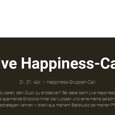
ns
Aktuelles
ive Happiness-Ca
Di., 01. Apr.
  |  
Happiness-Gruppen-Call
du bereit, dein Glück zu entdecken? Sei dabei beim Live Happiness
e spannende Einblicke hinter die Kulissen und lerne meine persön
sstrategien kennen – direkt aus meinem Stallstudio bei meinen Pf