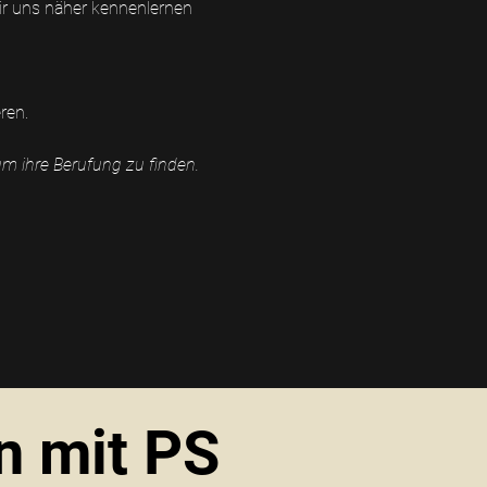
ir uns näher kennenlernen 
ren. 
um ihre Berufung zu finden.
n mit PS