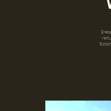
Erleb
Verbu
Botsch