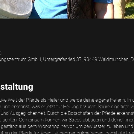
0
ngszentrum GmbH, Untergrafenried 37, 93449 Waldmünchen, D
staltung
tive Welt der Pferde als Heiler und werde deine eigene Heilerin. I
und erkennst, was er jetzt für Heilung braucht. Spüre eine tiefe
 und Ausgeglichenheit. Durch die Botschaften der Pferde erkenns
 zu achten. Gemeinsam können wir Stress abbauen und deine innere
gestärkt aus dem Workshop hervor, um bewusster zu leben und im
haften der Pferde für jeden Teilnehmer dolmetschen, damit alle F