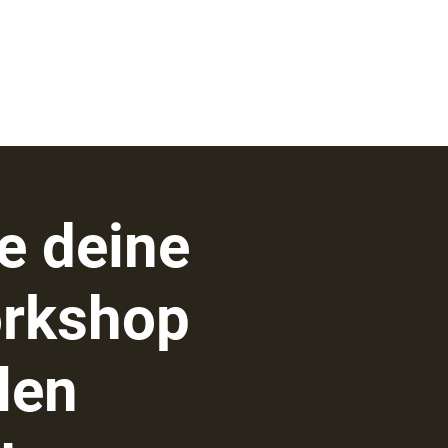
de deine
orkshop
len