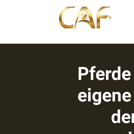
Über u
Pferde 
eigene
de