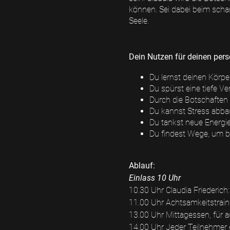
können. Sei dabei beim scha
Seele.
Dein Nutzen für deinen per
Du lernst deinen Körpe
Du spürst eine tiefe V
Durch die Botschaften 
Du kannst Stress abbau
Du tankst neue Energi
Du findest Wege, um be
Ablauf:
Einlass 10 Uhr
10.30 Uhr Claudia Friederich
11.00 Uhr Achtsamkeitstraini
13.00 Uhr Mittagessen, für a
14.00 Uhr Jeder Teilnehmer er