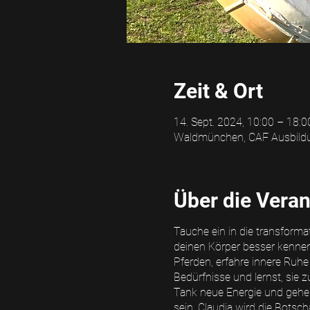
Zeit & Ort
14. Sept. 2024, 10:00 – 18:0
Waldmünchen, CAF Ausbildu
Über die Veran
Tauche ein in die transforma
deinen Körper besser kennen 
Pferden, erfahre innere Ruhe
Bedürfnisse und lernst, sie
Tank neue Energie und gehe 
sein. Claudia wird die Botsc