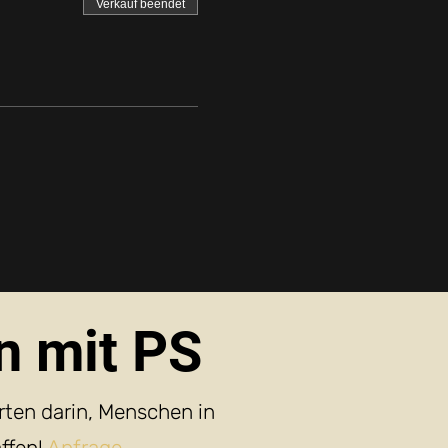
Verkauf beendet
n mit PS
rten darin, Menschen in
ffen!
Anfrage