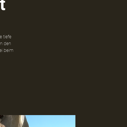
t
 tiefe
on den
ei beim