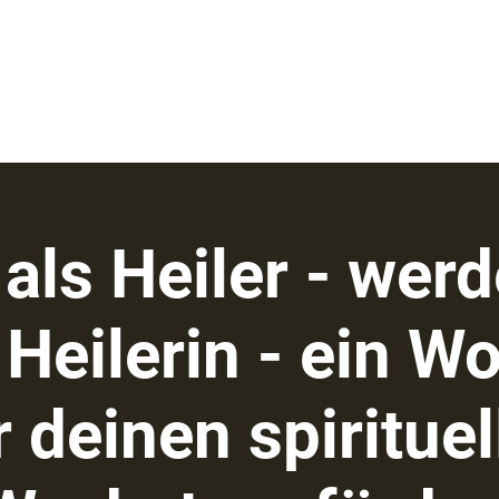
ns
Aktuelles
als Heiler - wer
 Heilerin - ein W
r deinen spirituel