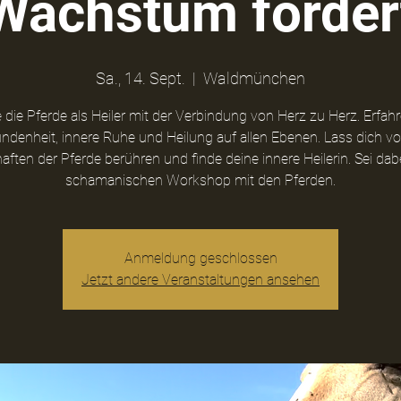
Wachstum förder
Sa., 14. Sept.
  |  
Waldmünchen
e die Pferde als Heiler mit der Verbindung von Herz zu Herz. Erfahre
ndenheit, innere Ruhe und Heilung auf allen Ebenen. Lass dich v
aften der Pferde berühren und finde deine innere Heilerin. Sei dab
schamanischen Workshop mit den Pferden.
Anmeldung geschlossen
Jetzt andere Veranstaltungen ansehen