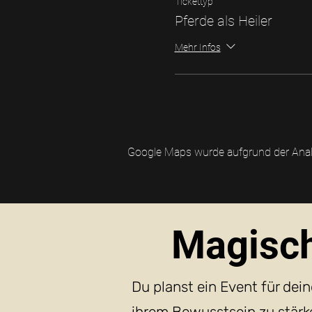
Tickettyp
Pferde als Heiler
Mehr Infos
Google Maps wurde aufgrund der Analyt
Magisch
Du planst ein Event für de
ihrem Bewusstsein zu stär