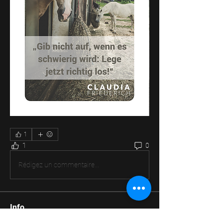
1
1
0
Rédigez un commentaire...
Info
🤸 Willkommen in unserem Happiness-