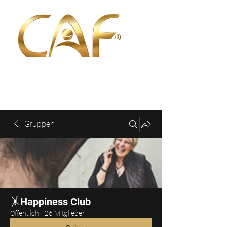
Gruppen
🤸Happiness Club
Öffentlich
·
26 Mitglieder