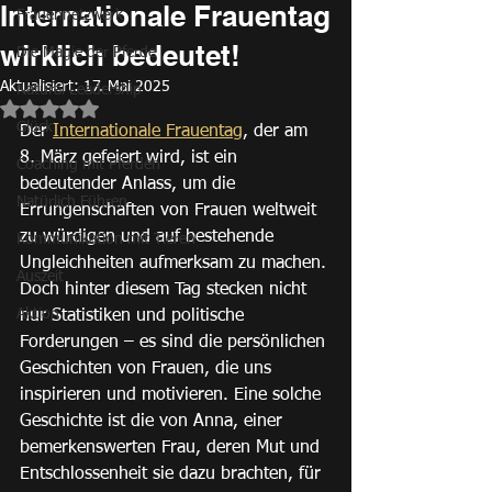
Internationale Frauentag
Frauennetzwerk
wirklich bedeutet!
Die Magie der Pferde
Aktualisiert:
17. Mai 2025
Natural Leadership
Mit NaN von 5 Sternen bewertet.
Glück
Der 
Internationale Frauentag
, der am 
8. März gefeiert wird, ist ein 
Coaching mit Pferden
bedeutender Anlass, um die 
Natürlich Führen
Errungenschaften von Frauen weltweit 
zu würdigen und auf bestehende 
Kommunikation mit Tieren
Ungleichheiten aufmerksam zu machen. 
Auszeit
Doch hinter diesem Tag stecken nicht 
Aktion
nur Statistiken und politische 
Forderungen – es sind die persönlichen 
Geschichten von Frauen, die uns 
inspirieren und motivieren. Eine solche 
Geschichte ist die von Anna, einer 
bemerkenswerten Frau, deren Mut und 
Entschlossenheit sie dazu brachten, für 