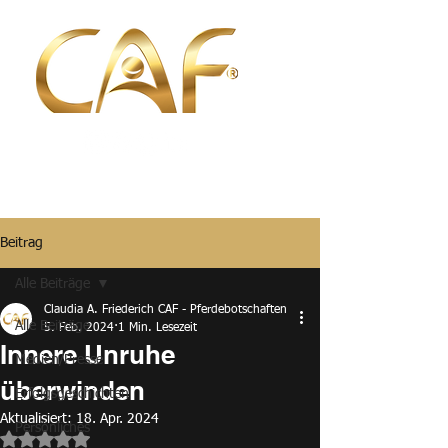
Beitrag
Alle Beiträge
Claudia A. Friederich CAF - Pferdebotschaften
Alle Beiträge
5. Feb. 2024
1 Min. Lesezeit
Innere Unruhe
Medien/Presse
überwinden
Erfolgsgeschichten
Aktualisiert:
18. Apr. 2024
Persönliches
Mit NaN von 5 Sternen bewertet.