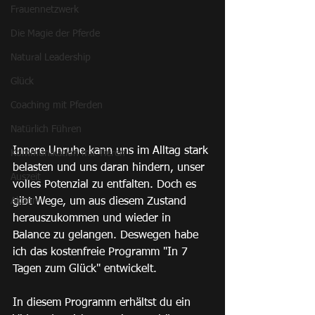
Frauennetzwerk
Die Magie der Pferde
Natural Leadership
Glück
Coaching mit Pferden
Natürlich Führen
Innere Unruhe kann uns im Alltag stark 
Kommunikation mit Tieren
belasten und uns daran hindern, unser 
Auszeit
volles Potenzial zu entfalten. Doch es 
Aktion
gibt Wege, um aus diesem Zustand 
herauszukommen und wieder in 
Balance zu gelangen. Deswegen habe 
ich das kostenfreie Programm "In 7 
Tagen zum Glück" entwickelt.
In diesem Programm erhältst du ein 