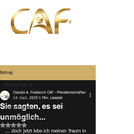
Beitrag
Alle Beiträge
Claudia A. Friederich CAF - Pferdebotschaften
Alle Beiträge
14. Sept. 2025
1 Min. Lesezeit
Sie sagten, es sei
Medien/Presse
unmöglich...
Erfolgsgeschichten
Mit NaN von 5 Sternen bewertet.
Persönliches
... doch jetzt lebe ich meinen Traum in 