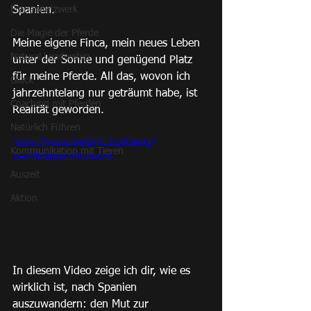
Frauennetzwerk
Spanien.
Die Magie der Pferde
Meine eigene Finca, mein neues Leben 
Natural Leadership
unter der Sonne und genügend Platz 
für meine Pferde. All das, wovon ich 
Glück
jahrzehntelang nur geträumt habe, ist 
Coaching mit Pferden
Realität geworden.
Natürlich Führen
https://youtu.be/Dr1E1QdOIwQ?
Kommunikation mit Tieren
si=2ZkRK0M15tvbvoe6
Auszeit
Aktion
In diesem Video zeige ich dir, wie es 
wirklich ist, nach Spanien 
auszuwandern: den Mut zur 