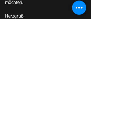
möchten.
Herzgruß
Claudia 💖
MAGIE DER PFERDE
23. August 2024, 
Waldmünchen
16:00–18:00 Uhr
Jetzt anmelden