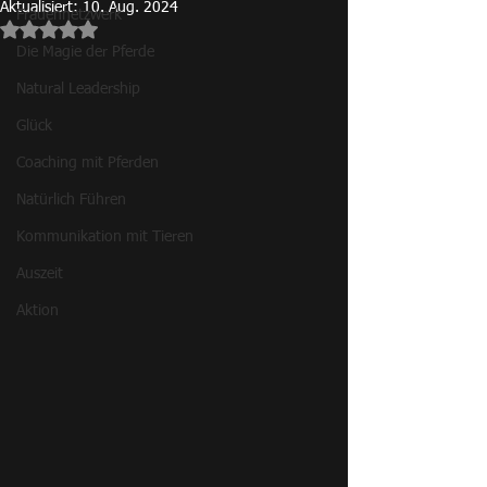
Aktualisiert:
10. Aug. 2024
Frauennetzwerk
Mit NaN von 5 Sternen bewertet.
Die Magie der Pferde
Natural Leadership
Glück
Coaching mit Pferden
Natürlich Führen
Kommunikation mit Tieren
Auszeit
Aktion