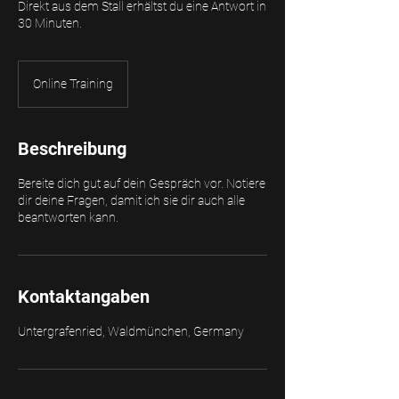
Direkt aus dem Stall erhältst du eine Antwort in
30 Minuten.
Online Training
Beschreibung
Bereite dich gut auf dein Gespräch vor. Notiere
dir deine Fragen, damit ich sie dir auch alle
beantworten kann.
Kontaktangaben
Untergrafenried, Waldmünchen, Germany