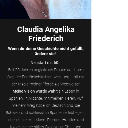
Claudia Angelika
Friederich
Wenn dir deine Geschichte nicht gefällt,
ändere sie!
Neustart mit 60.
Seit 20 Jahren begleite ich Frauen auf ihrem
Weg der Persönlichkeitsentwicklung – oft mit
der Magie meiner Pferde als Wegweiser.
Meine Vision wurde wahr:
ein Leben in
Spanien, in Alicante, mit meinen Tieren. Auf
meinem Weg habe ich Deutschland, die
Schweiz und schliesslich Spanien erlebt – jetzt
lebe ich hier mit Mann, Pferden, Hunden und
Katze in einer stillen Oase voller Obst- und