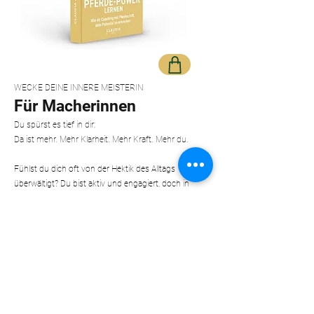
WECKE DEINE INNERE MEISTERIN
Für Macherinnen
Du spürst es tief in dir:
Da ist mehr. Mehr Klarheit. Mehr Kraft. Mehr du.
Fühlst du dich oft von der Hektik des Alltags
überwältigt? Du bist aktiv und engagiert, doch in
deinem Bauch spürst du Druck – der dich antreibt,
ohne zu wissen, welcher Schritt als Nächstes kommt.
Dein Leben und dein Business laufen gut, doch du
sehnst dich nach mehr: Raum für deine Träume und
die Freiheit, sie neu zu gestalten.
Vielleicht spürst du eine Unruhe und eine