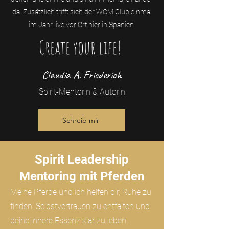
da. Zusätzlich trifft sich der WOM Club einmal
im Jahr live vor Ort hier in Spanien.
Create your life!
Claudia A. Friederich
Spirit-Mentorin & Autorin
Schreib mir
Spirit Leadership
Mentoring mit Pferden
Meine Pferde und ich helfen dir, Ruhe zu
finden, Selbstvertrauen zu entfalten und
deine innere Essenz klar zu leben.