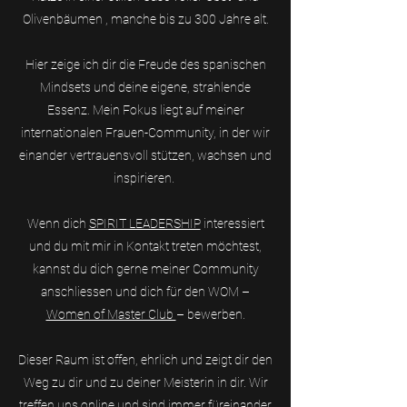
Olivenbäumen , manche bis zu 300 Jahre alt.
Hier zeige ich dir die Freude des spanischen
Mindsets und deine eigene, strahlende
Essenz. Mein Fokus liegt auf meiner
internationalen Frauen-Community, in der wir
einander vertrauensvoll stützen, wachsen und
inspirieren.
Wenn dich
SPIRIT LEADERSHIP
interessiert
und du mit mir in Kontakt treten möchtest,
kannst du dich gerne meiner Community
anschliessen und dich für den WOM –
Women of Master Club
– bewerben.
Dieser Raum ist offen, ehrlich und zeigt dir den
Weg zu dir und zu deiner Meisterin in dir. Wir
treffen uns online und sind immer füreinander