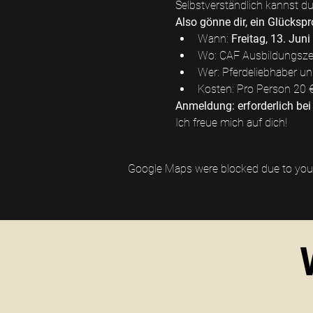
Selbstverständlich kannst d
Also gönne dir, ein Glücksp
Wann: 
Freitag, 13. Juni
Wo: CAF Ausbildungsze
Wer: Pferdeliebhaber und
Kosten: Pro Person 20 €
Anmeldung: erforderlich be
Ich freue mich auf dich!
Google Maps were blocked due to your 