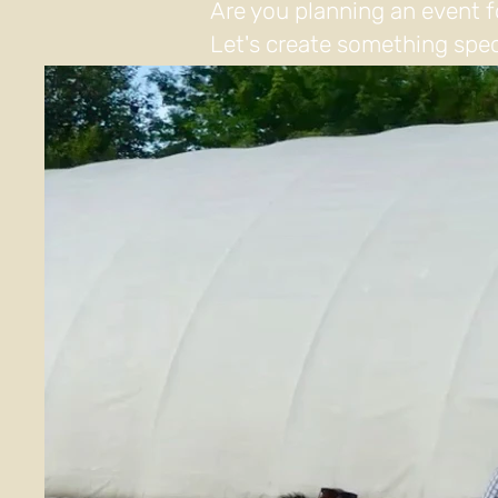
Are you planning an event f
Let's create something spec