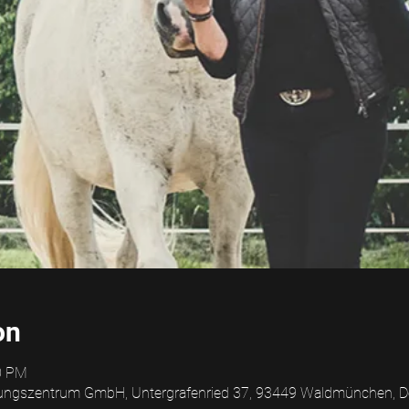
on
00 PM
ngszentrum GmbH, Untergrafenried 37, 93449 Waldmünchen, D