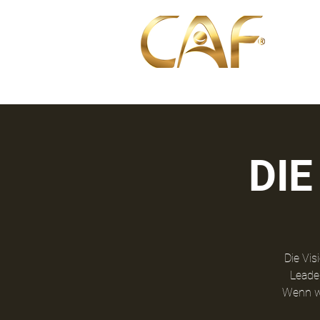
about 
DIE
Die Vi
Leade
Wenn wi