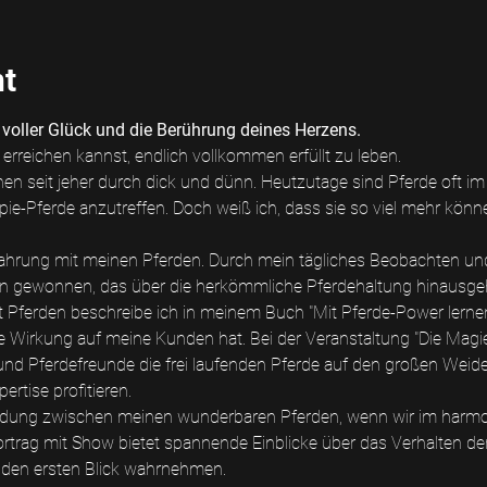
nt
 voller Glück und die Berührung deines Herzens.
 erreichen kannst, endlich vollkommen erfüllt zu leben.
n seit jeher durch dick und dünn. Heutzutage sind Pferde oft im P
rapie-Pferde anzutreffen. Doch weiß ich, dass sie so viel mehr könne
fahrung mit meinen Pferden. Durch mein tägliches Beobachten und
en gewonnen, das über die herkömmliche Pferdehaltung hinausgeh
t Pferden beschreibe ich in meinem Buch "Mit Pferde-Power lernen
e Wirkung auf meine Kunden hat. Bei der Veranstaltung "Die Magie
und Pferdefreunde die frei laufenden Pferde auf den großen Weid
rtise profitieren.
bindung zwischen meinen wunderbaren Pferden, wenn wir im harm
rtrag mit Show bietet spannende Einblicke über das Verhalten de
f den ersten Blick wahrnehmen.