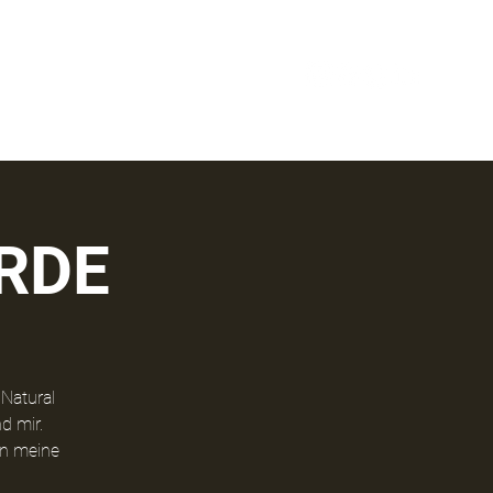
ERDE
Natural
d mir.
in meine