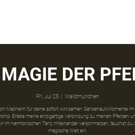
us
News
 MAGIE DER PF
Fri, Jul 25
  |  
Waldmünchen
sion Macherin für deine sofort wirksamen Gänsehaut-Momente im 
rship. Erlebe meine einzigartige Verbindung zu meinen Pferden un
r im harmonischen Tanz miteinander verschmelzen, tauchst du 
magische Welt ein.