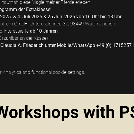
u hautnah diese Magie meiner Pferde erleben.
rogramm der Extraklasse!
 2025  & 4. Juli 2025 & 25.Juli  2025 von 16 Uhr bis 18 Uhr
ntrum GmbH, Untergrafenried 37, 93449 Waldmünchen
 Interessierte 
ab 10 Jahren
 (zahlbar an der Kasse)
i Claudia A. Friederich unter Mobile/WhatsApp +49 (0) 17152571
Analytics and functional cookie settings.
Workshops with P