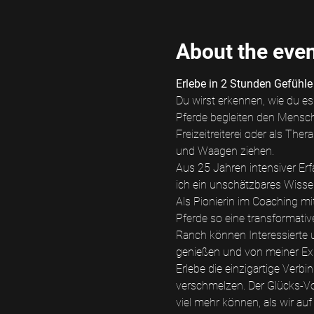
About the eve
Erlebe in 2 Stunden Gefühle
Du wirst erkennen, wie du es
Pferde begleiten den Mensche
Freizeitreiterei oder als The
und Waagen ziehen. 
Aus 25 Jahren intensiver Er
ich ein unschätzbares Wiss
Als Pionierin im Coaching mi
Pferde so eine transformativ
Ranch können Interessierte 
genießen und von meiner Expe
Erlebe die einzigartige Ver
verschmelzen. Der Glücks-Vo
viel mehr können, als wir au