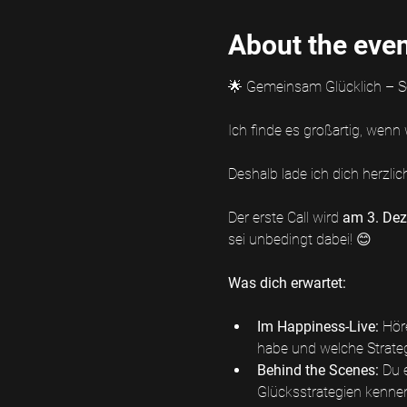
About the eve
🌟 Gemeinsam Glücklich – Se
Ich finde es großartig, wen
Deshalb lade ich dich herzli
Der erste Call wird 
am 3. Dez
sei unbedingt dabei! 😊
Was dich erwartet:
Im Happiness-Live: 
Hör
habe und welche Strategi
Behind the Scenes:
 Du 
Glücksstrategien kenne