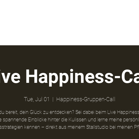
us
News
ive Happiness-Ca
Tue, Jul 01
  |  
Happiness-Gruppen-Call
du bereit, dein Glück zu entdecken? Sei dabei beim Live Happiness
e spannende Einblicke hinter die Kulissen und lerne meine persön
sstrategien kennen – direkt aus meinem Stallstudio bei meinen Pf