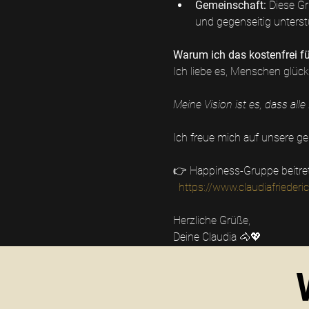
Gemeinschaft:
 Diese G
und gegenseitig unterst
Warum ich das kostenfrei fü
Ich liebe es, Menschen glückl
Meine Vision ist es, dass al
Ich freue mich auf unsere g
👉 Happiness-Gruppe beitre
https://www.claudiafriede
Herzliche Grüße,
Deine Claudia 🐴💖