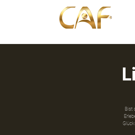
about 
L
Bist 
Erleb
Glück