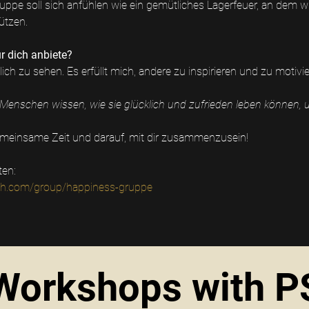
ruppe soll sich anfühlen wie ein gemütliches Lagerfeuer, an dem w
ützen.
r dich anbiete?
ich zu sehen. Es erfüllt mich, andere zu inspirieren und zu motivie
le Menschen wissen, wie sie glücklich und zufrieden leben können, 
emeinsame Zeit und darauf, mit dir zusammenzusein!
ten:
rich.com/group/happiness-gruppe
Workshops with P