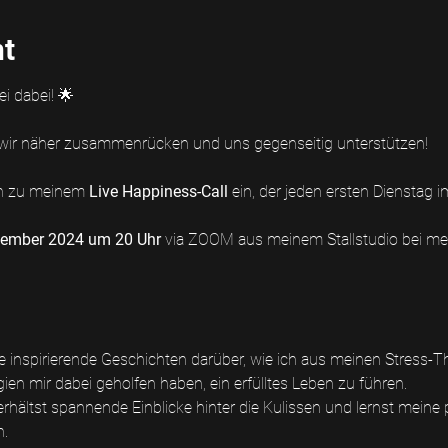
nt
i dabei! 🌟
n wir näher zusammenrücken und uns gegenseitig unterstützen! 
ch zu meinem 
Live Happiness-Call 
ein, der jeden ersten Dienstag i
ember 2024 um 20 Uhr 
via ZOOM aus meinem Stallstudio bei me
e inspirierende Geschichten darüber, wie ich aus meinen Stress-
en mir dabei geholfen haben, ein erfülltes Leben zu führen.
erhältst spannende Einblicke hinter die Kulissen und lernst meine 
n.