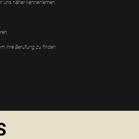
ir uns näher kennenlernen 
ren. 
um ihre Berufung zu finden.
S