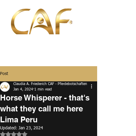
Post
Claudia A. Friederich CAF - Pferdebotschaften
Jan 4, 2024
1 min read
Horse Whisperer - that's
what they call me here
Lima Peru
Updated:
Jan 23, 2024
Rated NaN out of 5 stars.