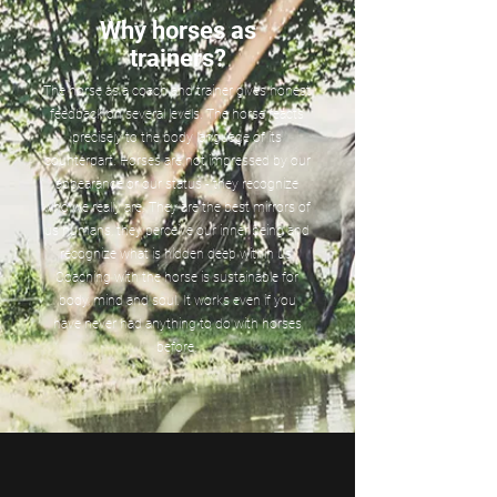
Why horses as
trainers?
The horse as a coach and trainer gives honest
feedback on several levels. The horse reacts
precisely to the body language of its
counterpart. Horses are not impressed by our
appearance or our status - they recognize
who we really are. They are the best mirrors of
us humans, they perceive our inner being and
recognize what is hidden deep within us.
Coaching with the horse is sustainable for
body, mind and soul. It works even if you
have never had anything to do with horses
before.