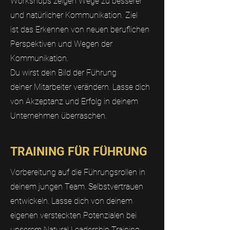
Workshops zeigen Wege zu besserer
und natürlicher Kommunikation. Ziel
ist das Erkennen von neuen beruflichen
Perspektiven und Wegen der
Kommunikation.
Du wirst dein Bild der Führung
deiner Mitarbeiter verändern. Lasse dich
von Akzeptanz und Erfolg in deinem
Unternehmen überraschen.
TRAINING FÜR FÜHRUNG
Vorbereitung auf die Führungsrollen in
deinem jungen Team. Selbstvertrauen
entwickeln. Lasse dich von deinem
eigenen versteckten Potenzialen bei
unserem Natural Leadership Training