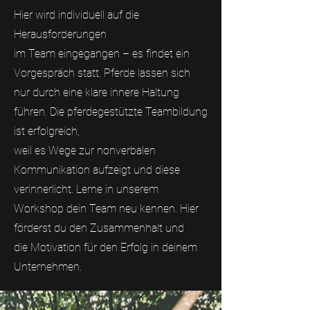
Hier wird individuell auf die
Herausforderungen
im Team eingegangen – es findet ein
Vorgespräch statt. Pferde lassen sich
nur durch eine klare innere Haltung
führen. Die pferdegestützte Teambildung
ist erfolgreich,
weil es Wege zur nonverbalen
Kommunikation aufzeigt und diese
verinnerlicht. Lerne in unserem
Workshop dein Team neu kennen. Hier
förderst du den Zusammenhalt und
die Motivation für den Erfolg in deinem
Unternehmen.