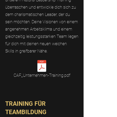
überraschen und entwickle dich sich zu
dem charismatischen Leader, der du
sein möchten. Deine Visionen von einem
angenehmen Arbeitsklima und einem
gleichzeitig leistungsstarken Team liegen
für dich mit deinen neuen weichen
Skills in greifbarer Nähe.
CAF_Unternehmen-Training.pdf
TRAINING FÜR
TEAMBILDUNG