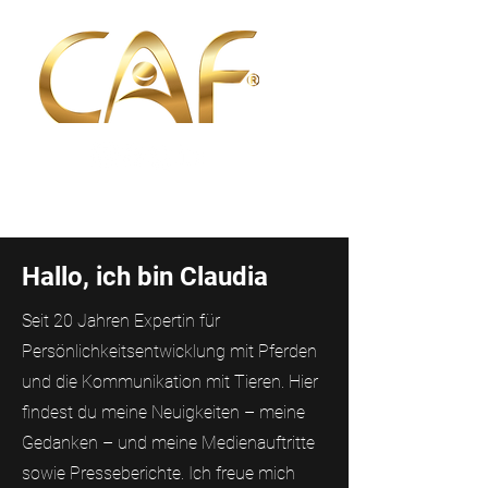
Hallo, ich bin Claudia
Seit 20 Jahren Expertin für
Persönlichkeitsentwicklung mit Pferden
und die Kommunikation mit Tieren. Hier
findest du meine Neuigkeiten – meine
Gedanken – und meine Medienauftritte
sowie Presseberichte. Ich freue mich