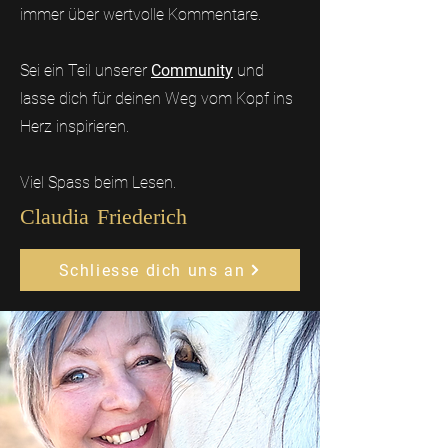
immer über wertvolle Kommentare.
Sei ein Teil unserer
Community
und
lasse dich für deinen Weg vom Kopf ins
Herz inspirieren.
Viel Spass beim Lesen.
Claudia Friederich
Schliesse dich uns an