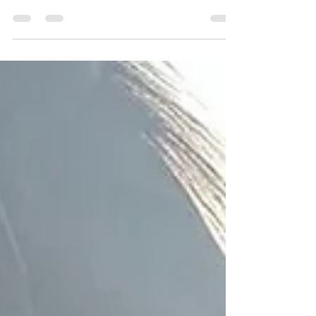
Loslassens ist es endlich soweit! Die Pferde
sind gerade angekommen. Schau dieses
berührende Video! ✨ No words are needed
https://youtu.be/0kG2MgWMI84?
si=cjAXTBpomxoSRe8_
#auswandernmitpferden
#AuswandernNachSpanien
#folgedeinervision #claudiafriederich
#pipilangstrumpf