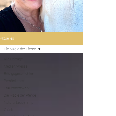
Aktuelles
Die Magie der Pferde
Alle Beiträge
Medien/Presse
Erfolgsgeschichten
Persönliches
Frauennetzwerk
Die Magie der Pferde
Natural Leadership
Glück