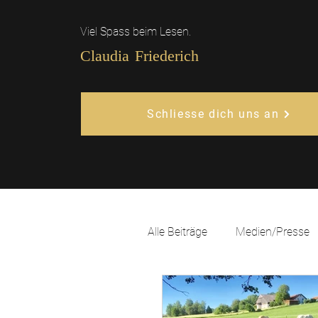
Viel Spass beim Lesen.
Claudia Friederich
Schliesse dich uns an
Alle Beiträge
Medien/Presse
Natural Leadership
Glüc