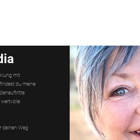
ns
Aktuelles
dia
cklung mit
findest du meine
enauftritte
 wertvolle
ür deinen Weg