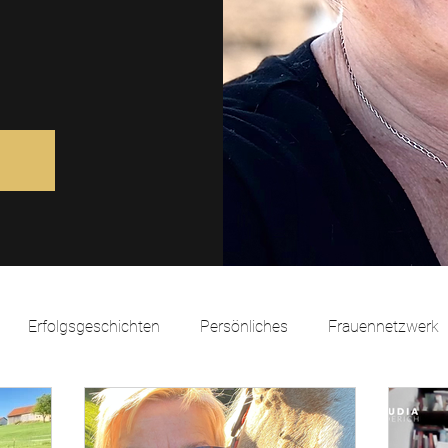
Erfolgsgeschichten
Persönliches
Frauennetzwerk
k
Coaching mit Pferden
Natürlich Führen
Kommuni