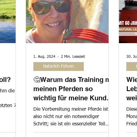
1. Aug. 2024
2 Min. Lesezeit
30. J
Natürlich Führen
oll?
🤔Warum das Training mit
Wie
meinen Pferden so
Leb
ihm die
wichtig für meine Kunden
wei
ist.
etzten 7
Die Vorbereitung meiner Pferde ist
Dies
wirklich
also nicht nur ein notwendiger
Mona
Schritt; sie ist ein essenzieller Teil
Frie
unserer gemeinsamen Reise.
Klar