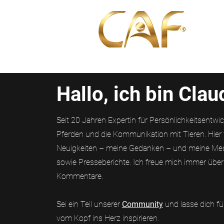
Über u
Hallo, ich bin Clau
Seit 20 Jahren Expertin für Persönlichkeitsentwi
Pferden und die Kommunikation mit Tieren. Hier 
Neuigkeiten – meine Gedanken – und meine Medi
sowie Presseberichte. Ich freue mich immer über
Kommentare.
Sei ein Teil unserer
Community
und lasse dich f
vom Kopf ins Herz inspirieren.