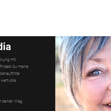
ns
Aktuelles
dia
cklung mit
findest du meine
enauftritte
 wertvolle
ür deinen Weg