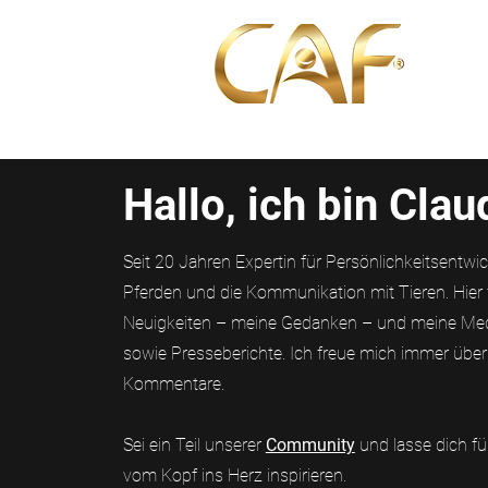
Über u
Hallo, ich bin Clau
Seit 20 Jahren Expertin für Persönlichkeitsentwi
Pferden und die Kommunikation mit Tieren. Hier 
Neuigkeiten – meine Gedanken – und meine Medi
sowie Presseberichte. Ich freue mich immer über
Kommentare.
Sei ein Teil unserer
Community
und lasse dich f
vom Kopf ins Herz inspirieren.