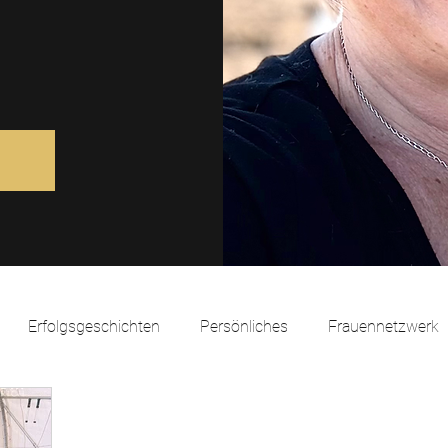
Erfolgsgeschichten
Persönliches
Frauennetzwerk
k
Coaching mit Pferden
Natürlich Führen
Kommuni