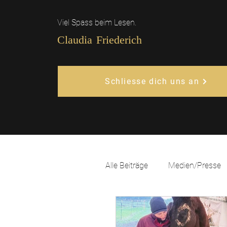
Viel Spass beim Lesen.
Claudia Friederich
Schliesse dich uns an
Alle Beiträge
Medien/Presse
Natural Leadership
Glüc