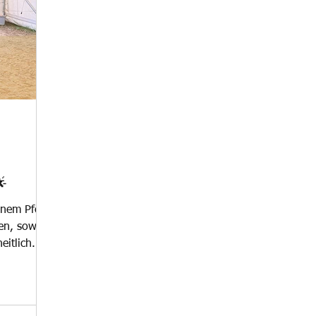
🌟
inem Pferd
gen, sowohl
eitlich. 🧐