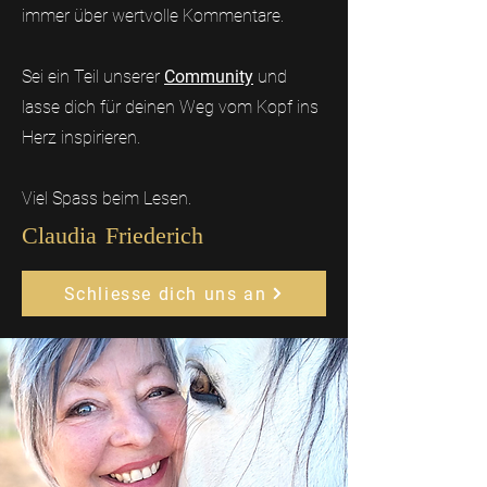
immer über wertvolle Kommentare.
Sei ein Teil unserer
Community
und
lasse dich für deinen Weg vom Kopf ins
Herz inspirieren.
Viel Spass beim Lesen.
Claudia Friederich
Schliesse dich uns an