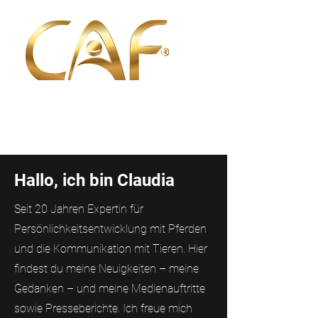
Hallo, ich bin Claudia
Seit 20 Jahren Expertin für
Persönlichkeitsentwicklung mit Pferden
und die Kommunikation mit Tieren. Hier
findest du meine Neuigkeiten – meine
Gedanken – und meine Medienauftritte
sowie Presseberichte. Ich freue mich