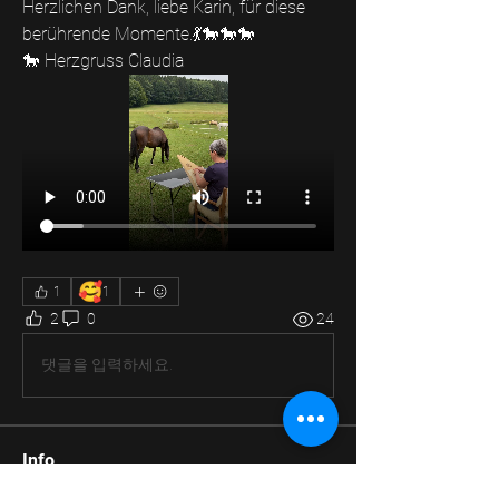
Herzlichen Dank, liebe Karin, für diese 
berührende Momente.💃🐎🐎🐎
🐎 Herzgruss Claudia
🥰
1
1
2
0
24
댓글을 입력하세요.
Info
🤸 Willkommen in unserem Happiness-