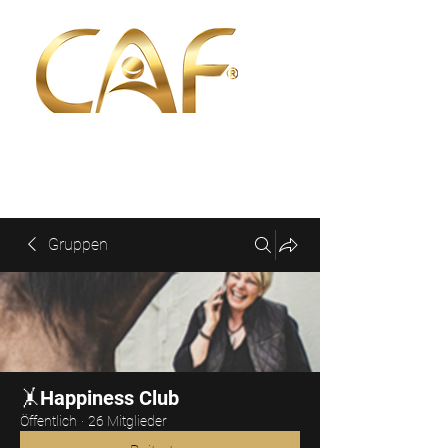
Gruppen
🤸Happiness Club
Öffentlich
·
26 Mitglieder