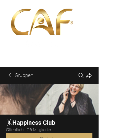
Gruppen
🤸Happiness Club
Öffentlich
·
26 Mitglieder