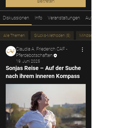
Beitreten
Diskussionen
Info
Veranstaltungen
Aufzeichnungen
Alle Themen
Glücks-Methoden (5)
Mindset (7)
Claudia A. Friederich CAF -
Pferdebotschaften
19. Juni 2025
Sonjas Reise – Auf der Suche
nach ihrem inneren Kompass