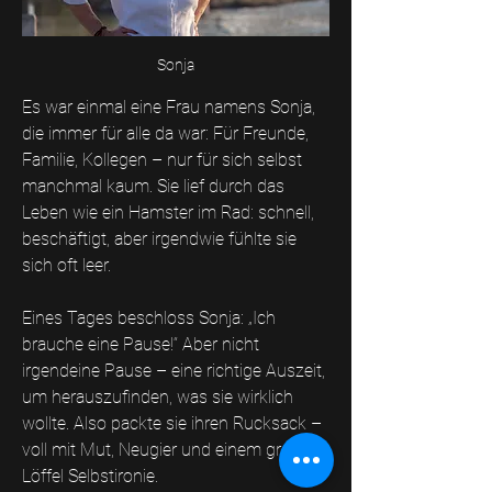
Sonja
Es war einmal eine Frau namens Sonja, 
die immer für alle da war: Für Freunde, 
Familie, Kollegen – nur für sich selbst 
manchmal kaum. Sie lief durch das 
Leben wie ein Hamster im Rad: schnell, 
beschäftigt, aber irgendwie fühlte sie 
sich oft leer.
Eines Tages beschloss Sonja: „Ich 
brauche eine Pause!“ Aber nicht 
irgendeine Pause – eine richtige Auszeit, 
um herauszufinden, was sie wirklich 
wollte. Also packte sie ihren Rucksack – 
voll mit Mut, Neugier und einem großen 
Löffel Selbstironie.