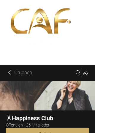
Gruppen
🤸Happiness Club
Öffentlich
·
26 Mitglieder