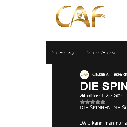
Über u
Alle Beiträge
Medien/Presse
Claudia A. Friederic
Natural Leadership
Glück
DIE SPI
Aktualisiert:
1. Apr. 2024
Aktion
Mit NaN von 5 Ster
DIE SPINNEN DIE 
„Wie kann man nur a