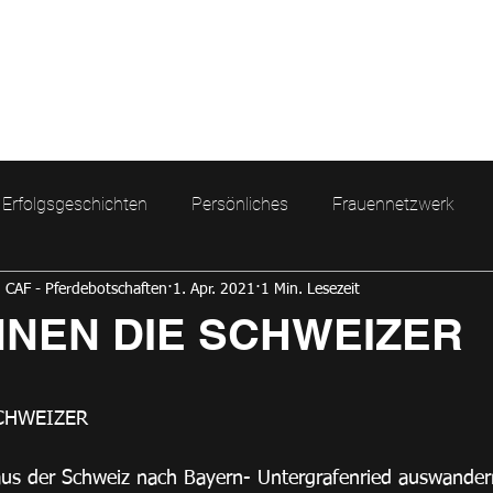
ns
Aktuelles
Erfolgsgeschichten
Persönliches
Frauennetzwerk
h CAF - Pferdebotschaften
1. Apr. 2021
1 Min. Lesezeit
Coaching mit Pferden
Natürlich Führen
Kommunikati
NNEN DIE SCHWEIZER
nen bewertet.
SCHWEIZER
us der Schweiz nach Bayern- Untergrafenried auswander