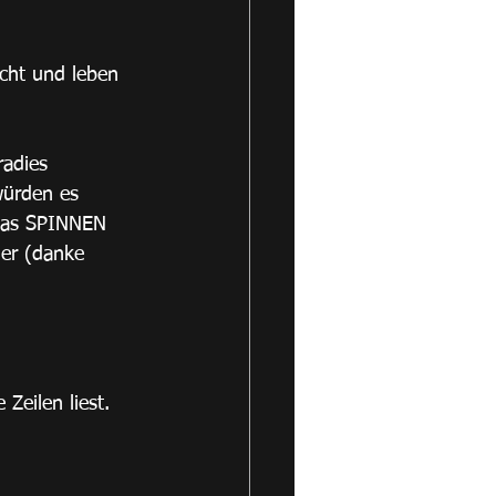
acht und leben 
radies
ürden es 
lgas SPINNEN
er (danke 
Zeilen liest.