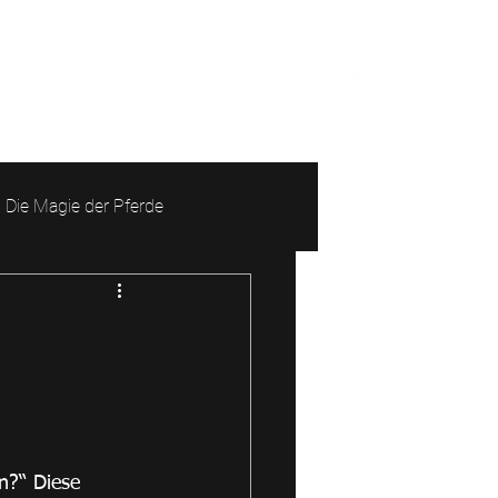
Die Magie der Pferde
on mit Tieren
Auszeit
n?“ Diese 