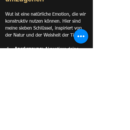
Wut ist eine natürliche Emotion, die wir 
konstruktiv nutzen können. Hier sind 
meine sieben Schlüssel, inspiriert von 
der Natur und der Weisheit der Tiere:
Anerkennung:
 Akzeptiere deine 
Wut als legitime Emotion – sie 
zeigt dir, dass etwas nicht stimmt.
Selbstreflexion:
 Finde heraus, was 
deine Wut auslöst. Beobachte wie 
die Tiere ihre Umgebung und 
reagiere bewusst.
Natur erleben:
 Ziehe dich in die 
Natur zurück. Ein Spaziergang, um 
den Kopf frei zu bekommen oder 
Zeit mit Tieren kann helfen, deine 
Gedanken zu klären.