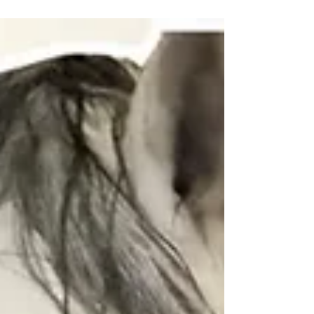
https://youtu.be/0kG2MgWMI84?
si=cjAXTBpomxoSRe8_
#auswandernmitpferden
#AuswandernNachSpanien
#folgedeinervision #claudiafriederich
#pipilangstrumpf