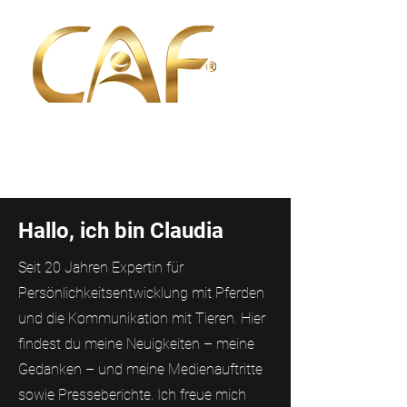
Hallo, ich bin Claudia
Seit 20 Jahren Expertin für
Persönlichkeitsentwicklung mit Pferden
und die Kommunikation mit Tieren. Hier
findest du meine Neuigkeiten – meine
Gedanken – und meine Medienauftritte
sowie Presseberichte. Ich freue mich