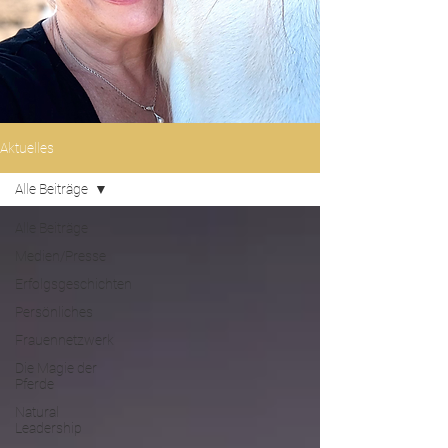
Aktuelles
Alle Beiträge
Alle Beiträge
Medien/Presse
Erfolgsgeschichten
Persönliches
Frauennetzwerk
Die Magie der
Pferde
Natural
Leadership