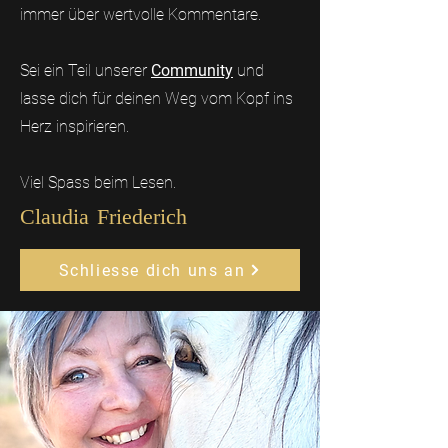
immer über wertvolle Kommentare.
Sei ein Teil unserer
Community
und
lasse dich für deinen Weg vom Kopf ins
Herz inspirieren.
Viel Spass beim Lesen.
Claudia Friederich
Schliesse dich uns an