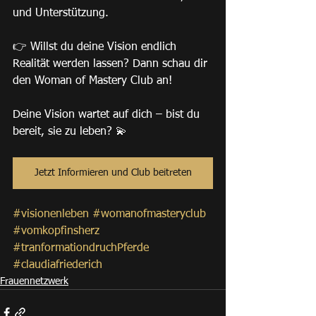
und Unterstützung. 
👉 Willst du deine Vision endlich 
Realität werden lassen? Dann schau dir 
den Woman of Mastery Club an! 
Deine Vision wartet auf dich – bist du 
bereit, sie zu leben? 💫
Jetzt Informieren und Club beitreten
#visionenleben
#womanofmasteryclub
#vomkopfinsherz
#tranformationdruchPferde
#claudiafriederich
Frauennetzwerk