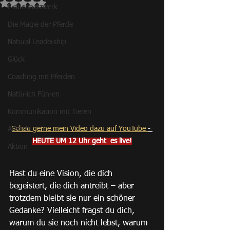
Mit NaN von 5 Sternen bewertet.
Frauennetzwerk
Die Magie der Pferde
Natural Leadership
Glück
Coaching mit Pferden
Natürlich Führen
Kommunikation mit Tieren
Schau gerne mein Video dazu auf YouTube 
- 
Auszeit
HEUTE UM 12 Uhr geht  es live!
Aktion
Hast du eine Vision, die dich 
begeistert, die dich antreibt – aber 
trotzdem bleibt sie nur ein schöner 
Gedanke? Vielleicht fragst du dich, 
warum du sie noch nicht lebst, warum 