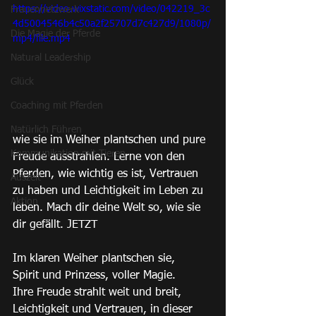
https://video.wixstatic.com/video/042219_3c
Frauennetzwerk
4d5004546b4c50a2f25707d7c427d9/1080p/
Die Magie der Pferde
mp4/file.mp4
Natural Leadership
Glück
Coaching mit Pferden
Natürlich Führen
wie sie im Weiher plantschen und pure 
Kommunikation mit Tieren
Freude ausstrahlen. Lerne von den 
Pferden, wie wichtig es ist, Vertrauen 
Auszeit
zu haben und Leichtigkeit im Leben zu 
Aktion
leben. Mach dir deine Welt so, wie sie 
dir gefällt. JETZT
Im klaren Weiher plantschen sie,
Spirit und Prinzess, voller Magie.
Ihre Freude strahlt weit und breit,
Leichtigkeit und Vertrauen, in dieser 