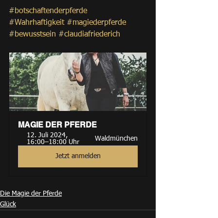
#botschaftenderpferde
#Wahrhaftigkeit
#magiederpferde
#bewusstsein
#claudiafriederich
MAGIE DER PFERDE
12. Juli 2024, 
Waldmünchen
16:00–18:00 Uhr
Jetzt anmelden
Die Magie der Pferde
Glück