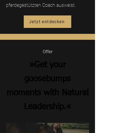
pferdegestützten Coach ausweist.
Jetzt entdecken
Offer
»Get your
goosebumps
moments with Natural
Leadership.«