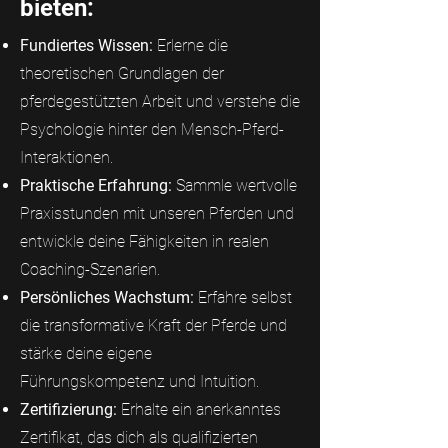
bieten:
Fundiertes Wissen:
Erlerne die
theoretischen Grundlagen der
pferdegestützten Arbeit und verstehe die
Psychologie hinter den Mensch-Pferd-
Interaktionen.
Praktische Erfahrung:
Sammle wertvolle
Praxisstunden mit unseren Pferden und
entwickle deine Fähigkeiten in realen
Coaching-Szenarien.
Persönliches Wachstum:
Erfahre selbst
die transformative Kraft der Pferde und
stärke deine eigene
Führungskompetenz und Intuition.
Zertifizierung:
Erhalte ein anerkanntes
Zertifikat, das dich als qualifizierten